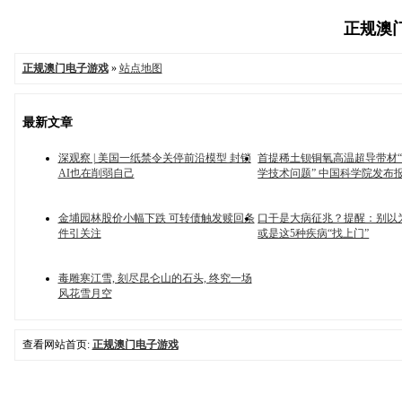
正规澳门
正规澳门电子游戏
»
站点地图
最新文章
深观察 | 美国一纸禁令关停前沿模型 封锁
首提稀土钡铜氧高温超导带材
AI也在削弱自己
学技术问题” 中国科学院发布
金埔园林股价小幅下跌 可转债触发赎回条
口干是大病征兆？提醒：别以
件引关注
或是这5种疾病“找上门”
毒雕寒江雪, 刻尽昆仑山的石头, 终究一场
风花雪月空
查看网站首页:
正规澳门电子游戏